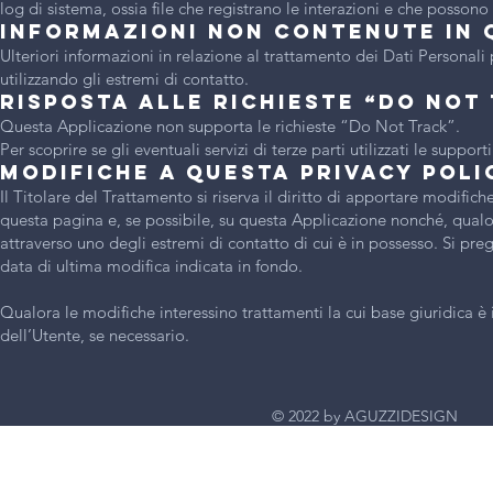
log di sistema, ossia file che registrano le interazioni e che possono
Informazioni non contenute in 
Ulteriori informazioni in relazione al trattamento dei Dati Personal
utilizzando gli estremi di contatto.
Risposta alle richieste “Do Not
Questa Applicazione non supporta le richieste “Do Not Track”.
Per scoprire se gli eventuali servizi di terze parti utilizzati le suppor
Modifiche a questa privacy poli
Il Titolare del Trattamento si riserva il diritto di apportare modifi
questa pagina e, se possibile, su questa Applicazione nonché, qualor
attraverso uno degli estremi di contatto di cui è in possesso. Si pr
data di ultima modifica indicata in fondo.
Qualora le modifiche interessino trattamenti la cui base giuridica è
dell’Utente, se necessario.
© 2022 by AGUZ