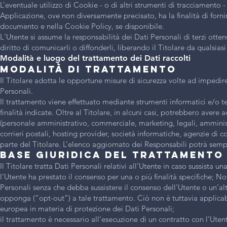
L’eventuale utilizzo di Cookie - o di altri strumenti di tracciamento - 
Applicazione, ove non diversamente precisato, ha la finalità di fornire 
documento e nella Cookie Policy, se disponibile.
L'Utente si assume la responsabilità dei Dati Personali di terzi otte
diritto di comunicarli o diffonderli, liberando il Titolare da qualsiasi
Modalità e luogo del trattamento dei Dati raccolti
Modalità di trattamento
Il Titolare adotta le opportune misure di sicurezza volte ad impedire
Personali.
Il trattamento viene effettuato mediante strumenti informatici e/o t
finalità indicate. Oltre al Titolare, in alcuni casi, potrebbero avere 
(personale amministrativo, commerciale, marketing, legali, amministra
corrieri postali, hosting provider, società informatiche, agenzie d
parte del Titolare. L’elenco aggiornato dei Responsabili potrà sempr
Base giuridica del trattamento
Il Titolare tratta Dati Personali relativi all’Utente in caso sussista u
l’Utente ha prestato il consenso per una o più finalità specifiche; No
Personali senza che debba sussistere il consenso dell’Utente o un’alt
opponga (“opt-out”) a tale trattamento. Ciò non è tuttavia applicabi
europea in materia di protezione dei Dati Personali;
il trattamento è necessario all'esecuzione di un contratto con l’Uten