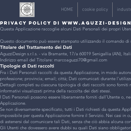
HOME
cookie policy
industr
Privacy Policy di
www.AGUZZI-DESIGN
Questa Applicazione raccoglie alcuni Dati Personali dei propri Utent
Questo documento può essere stampato utilizzando il comando di st
Titolare del Trattamento dei Dati
AguzziDesign s.r.l.s. - via Bramante, 17/a 60019 Senigallia (AN), Ital
Indirizzo email del Titolare:
marcoaguzzi70@gmail.com
Tipologie di Dati raccolti
Fra i Dati Personali raccolti da questa Applicazione, in modo auto
professione; provincia; email; città; Dati comunicati durante l'utilizz
Dettagli completi su ciascuna tipologia di dati raccolti sono forniti 
informativi visualizzati prima della raccolta dei dati stessi.
I Dati Personali possono essere liberamente forniti dall'Utente o, ne
Applicazione.
Se non diversamente specificato, tutti i Dati richiesti da questa App
impossibile per questa Applicazione fornire il Servizio. Nei casi in c
di astenersi dal comunicare tali Dati, senza che ciò abbia alcuna con
Gli Utenti che dovessero avere dubbi su quali Dati siano obbligatori,